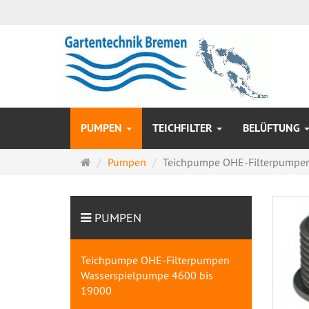
PUMPEN
TEICHFILTER
BELÜFTUNG
Startseite
Pumpen
Teichpumpe OHE-Filterpumpen 
PUMPEN
Teichpumpe OHE-Filterpumpen
Wasserspielpumpe 4600 bis
19000