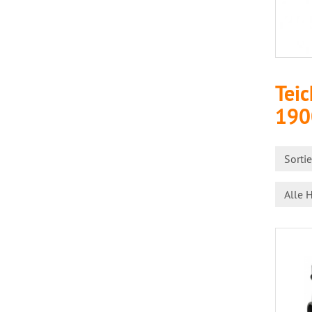
Tei
190
Sorti
Alle H