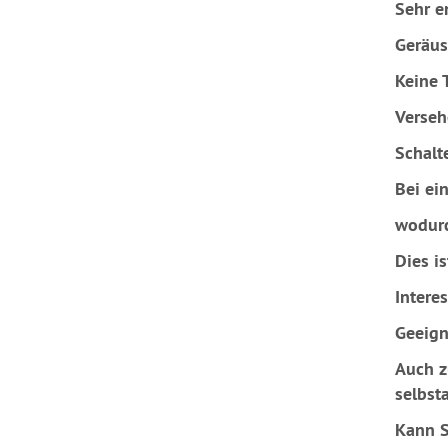
Sehr e
Geräus
Keine T
Verseh
Schalt
Bei ei
wodurc
Dies i
Intere
Geeigne
Auch z
selbst
Kann S