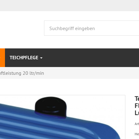
TEICHPFLEGE
ftleistung 20 ltr/min
T
F
L
Art
He