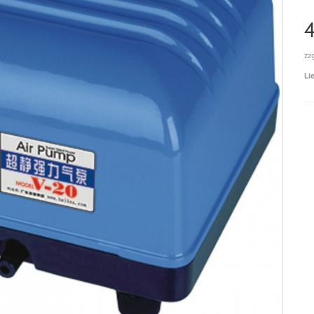
zz
Li