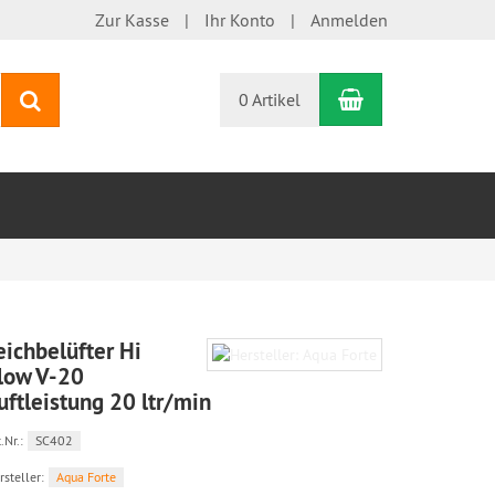
Zur Kasse
Ihr Konto
Anmelden
Warenkorb
Suchen
0 Artikel
eichbelüfter Hi
low V-20
uftleistung 20 ltr/min
.Nr.:
SC402
rsteller:
Aqua Forte