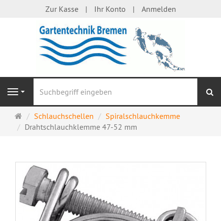
Zur Kasse
Ihr Konto
Anmelden
S
Navigation
Startseite
Schlauchschellen
Spiralschlauchkemme
Drahtschlauchklemme 47-52 mm